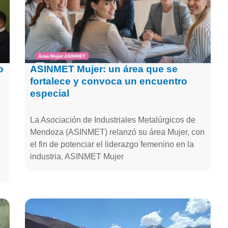
o
ASINMET Mujer: un área que se
fortalece y convoca un encuentro
especial
La Asociación de Industriales Metalúrgicos de
Mendoza (ASINMET) relanzó su área Mujer, con
el fin de potenciar el liderazgo femenino en la
industria. ASINMET Mujer