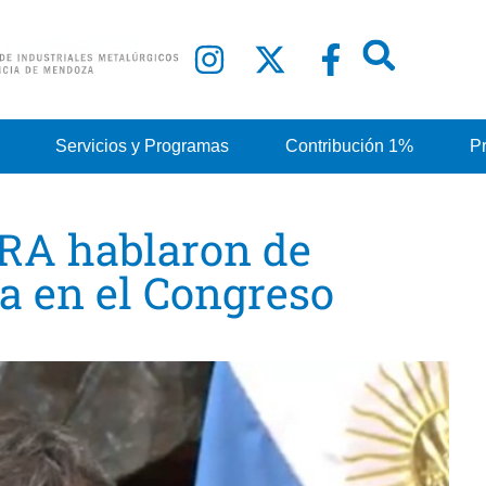
Servicios y Programas
Contribución 1%
P
A hablaron de
ía en el Congreso