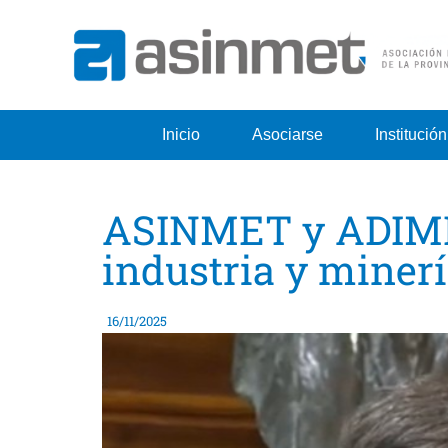
Inicio
Asociarse
Institución
ASINMET y ADIMR
industria y miner
16/11/2025