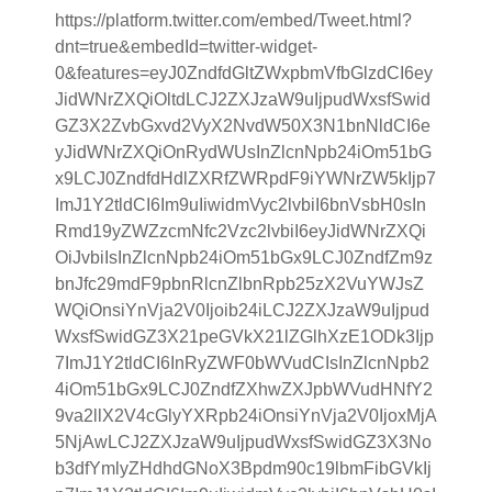
https://platform.twitter.com/embed/Tweet.html?
dnt=true&embedId=twitter-widget-
0&features=eyJ0ZndfdGltZWxpbmVfbGlzdCI6ey
JidWNrZXQiOltdLCJ2ZXJzaW9uIjpudWxsfSwid
GZ3X2ZvbGxvd2VyX2NvdW50X3N1bnNldCI6e
yJidWNrZXQiOnRydWUsInZlcnNpb24iOm51bG
x9LCJ0ZndfdHdlZXRfZWRpdF9iYWNrZW5kIjp7
ImJ1Y2tldCI6Im9uIiwidmVyc2lvbiI6bnVsbH0sIn
Rmd19yZWZzcmNfc2Vzc2lvbiI6eyJidWNrZXQi
OiJvbiIsInZlcnNpb24iOm51bGx9LCJ0ZndfZm9z
bnJfc29mdF9pbnRlcnZlbnRpb25zX2VuYWJsZ
WQiOnsiYnVja2V0Ijoib24iLCJ2ZXJzaW9uIjpud
WxsfSwidGZ3X21peGVkX21lZGlhXzE1ODk3Ijp
7ImJ1Y2tldCI6InRyZWF0bWVudCIsInZlcnNpb2
4iOm51bGx9LCJ0ZndfZXhwZXJpbWVudHNfY2
9va2llX2V4cGlyYXRpb24iOnsiYnVja2V0IjoxMjA
5NjAwLCJ2ZXJzaW9uIjpudWxsfSwidGZ3X3No
b3dfYmlyZHdhdGNoX3Bpdm90c19lbmFibGVkIj