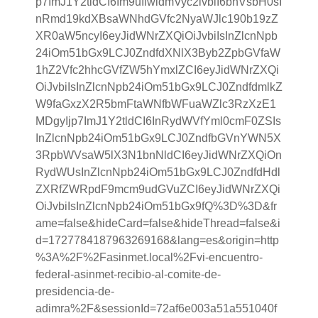
p7ImJ1Y2tldCI6Im9uIiwidmVyc2lvbiI6bnVsbH0sI
nRmd19kdXBsaWNhdGVfc2NyaWJlc190b19zZ
XR0aW5ncyI6eyJidWNrZXQiOiJvbiIsInZlcnNpb
24iOm51bGx9LCJ0ZndfdXNlX3Byb2ZpbGVfaW
1hZ2Vfc2hhcGVfZW5hYmxlZCI6eyJidWNrZXQi
OiJvbiIsInZlcnNpb24iOm51bGx9LCJ0ZndfdmlkZ
W9faGxzX2R5bmFtaWNfbWFuaWZlc3RzXzE1
MDgyIjp7ImJ1Y2tldCI6InRydWVfYml0cmF0ZSIs
InZlcnNpb24iOm51bGx9LCJ0ZndfbGVnYWN5X
3RpbWVsaW5lX3N1bnNldCI6eyJidWNrZXQiOn
RydWUsInZlcnNpb24iOm51bGx9LCJ0ZndfdHdl
ZXRfZWRpdF9mcm9udGVuZCI6eyJidWNrZXQi
OiJvbiIsInZlcnNpb24iOm51bGx9fQ%3D%3D&fr
ame=false&hideCard=false&hideThread=false&i
d=1727784187963269168&lang=es&origin=http
%3A%2F%2Fasinmet.local%2Fvi-encuentro-
federal-asinmet-recibio-al-comite-de-
presidencia-de-
adimra%2F&sessionId=72af6e003a51a551040f