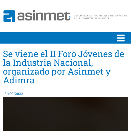
Se viene el II Foro Jóvenes de
la Industria Nacional,
organizado por Asinmet y
Adimra
21/09/2022