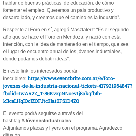
hablar de buenas prácticas, de educación, de cómo
fomentar el empleo. Queremos un país productivo y
desarrollado, y creemos que el camino es la industria”.
Respecto al Foro en sí, agregó Masztalerz: “Es el segundo
año que se hace el Foro en Mendoza, y nació con esta
intención, con la idea de mantenerlo en el tiempo, que sea
el lugar de encuentro anual de los jóvenes industriales,
donde podamos debatir ideas”.
En este link los interesados podrán
https://www.eventbrite.com.ar/e/foro-
inscribirse:
jovenes-de-la-industria-nacional-tickets-417921964847?
fbclid=IwAR2Z_T-85KvxpNNoev1j8akqfbIb-
kIiceLHqIOcIZOFJtc2Iat0FS1D4ZQ
El evento podrá seguirse a través del
hashtag
#JóvenesIndustriales
Adjuntamos placas y flyers con el programa. Agradezco
difusión.