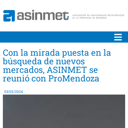
Con la mirada puesta en la
búsqueda de nuevos
mercados, ASINMET se
reunió con ProMendoza
03/02/2024