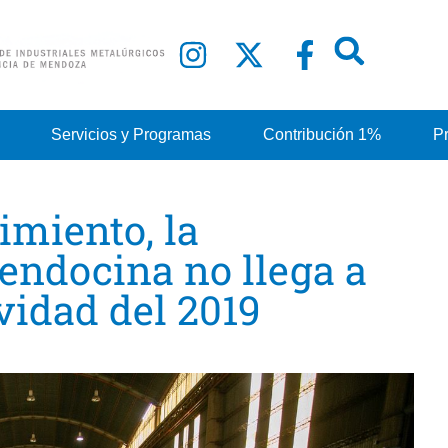
Servicios y Programas
Contribución 1%
P
imiento, la
ndocina no llega a
ividad del 2019