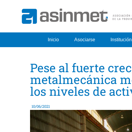
Inicio
Asociarse
Institución
Pese al fuerte crec
metalmecánica me
los niveles de act
10/06/2021