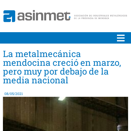
La metalmecánica
mendocina creció en marzo,
pero muy por debajo de la
media nacional
08/05/2021