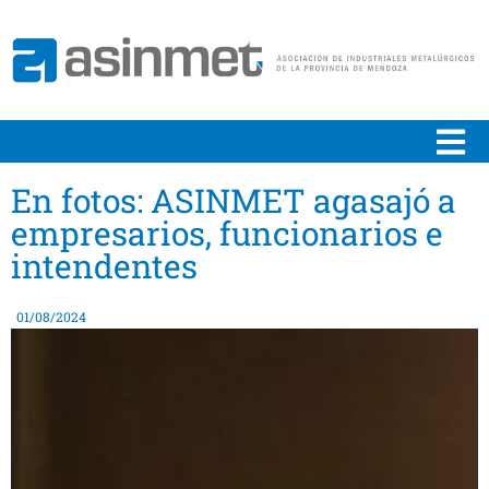
En fotos: ASINMET agasajó a
empresarios, funcionarios e
intendentes
01/08/2024