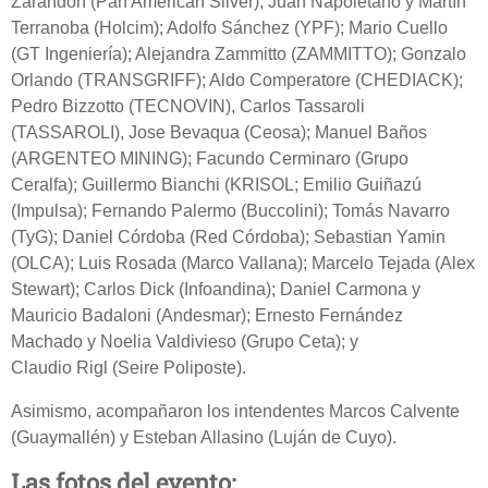
Zarandon (Pan American Silver); Juan Napoletano y Martín
Terranoba (Holcim); Adolfo Sánchez (YPF); Mario Cuello
(GT Ingeniería); Alejandra Zammitto (ZAMMITTO); Gonzalo
Orlando (TRANSGRIFF); Aldo Comperatore (CHEDIACK);
Pedro Bizzotto (TECNOVIN), Carlos Tassaroli
(TASSAROLI), Jose Bevaqua (Ceosa); Manuel Baños
(ARGENTEO MINING); Facundo Cerminaro (Grupo
Ceralfa); Guillermo Bianchi (KRISOL; Emilio Guiñazú
(Impulsa); Fernando Palermo (Buccolini); Tomás Navarro
(TyG); Daniel Córdoba (Red Córdoba); Sebastian Yamin
(OLCA); Luis Rosada (Marco Vallana); Marcelo Tejada (Alex
Stewart); Carlos Dick (Infoandina); Daniel Carmona y
Mauricio Badaloni (Andesmar); Ernesto Fernández
Machado y Noelia Valdivieso (Grupo Ceta); y
Claudio Rigl (Seire Poliposte).
Asimismo, acompañaron los intendentes Marcos Calvente
(Guaymallén) y Esteban Allasino (Luján de Cuyo).
Las fotos del evento: