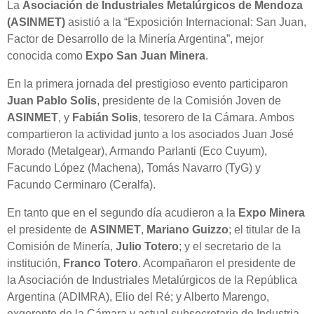
La
Asociación de Industriales Metalúrgicos de Mendoza
(ASINMET)
asistió a la “Exposición Internacional: San Juan,
Factor de Desarrollo de la Minería Argentina”, mejor
conocida como
Expo San Juan Minera
.
En la primera jornada del prestigioso evento participaron
Juan Pablo Solis
, presidente de la Comisión Joven de
ASINMET
, y
Fabián Solis
, tesorero de la Cámara. Ambos
compartieron la actividad junto a los asociados Juan José
Morado (Metalgear), Armando Parlanti (Eco Cuyum),
Facundo López (Machena), Tomás Navarro (TyG) y
Facundo Cerminaro (Ceralfa).
En tanto que en el segundo día acudieron a la
Expo Minera
el presidente de
ASINMET
,
Mariano Guizzo
; el titular de la
Comisión de Minería,
Julio Totero
; y el secretario de la
institución,
Franco
Totero
. Acompañaron el presidente de
la Asociación de Industriales Metalúrgicos de la República
Argentina (ADIMRA), Elio del Ré; y Alberto Marengo,
exgerente de la Cámara y actual subsecretario de Industria,